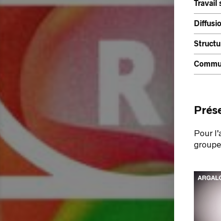
Travail
Diffusi
Structu
Commun
Prése
Pour l’
groupe