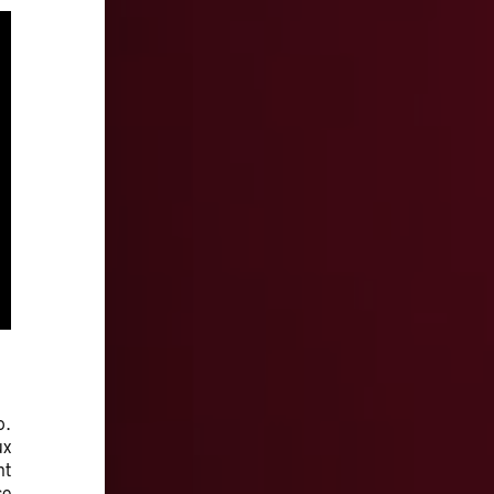
o.
ux
nt
se