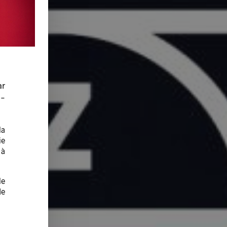
ar
-
la
ie
 à
le
de