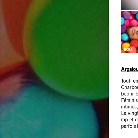
Argalo
Tout en
Charbon
boom ba
Féminis
intimes
La ving
rap et 
parfois 