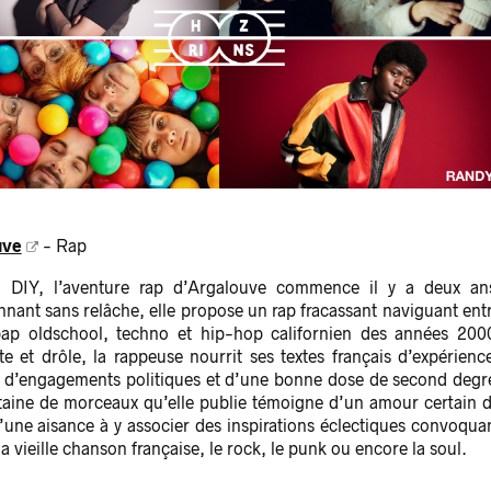
uve
- Rap
 DIY, l’aventure rap d’Argalouve commence il y a deux an
nant sans relâche, elle propose un rap fracassant naviguant ent
p oldschool, techno et hip-hop californien des années 200
te et drôle, la rappeuse nourrit ses textes français d’expérienc
, d’engagements politiques et d’une bonne dose de second degr
taine de morceaux qu’elle publie témoigne d’un amour certain 
d’une aisance à y associer des inspirations éclectiques convoqua
la vieille chanson française, le rock, le punk ou encore la soul.