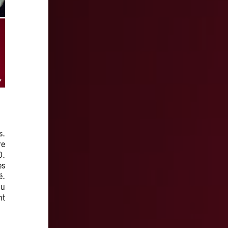
s.
re
0.
es
é.
du
nt