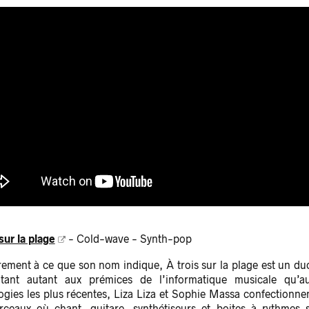
sur la plage
- Cold-wave - Synth-pop
rement à ce que son nom indique, À trois sur la plage est un du
tant autant aux prémices de l’informatique musicale qu’a
ogies les plus récentes, Liza Liza et Sophie Massa confectionne
ceaux où chant, guitare, synthétiseurs et boites à rythmes 