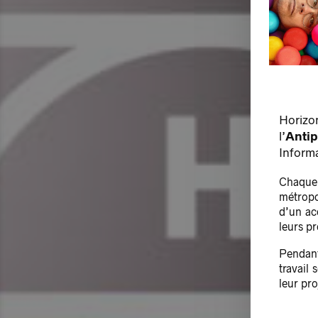
Horiz
l’
Anti
Inform
Chaque 
métropo
d’un ac
leurs pr
Pendant
travail
leur pro