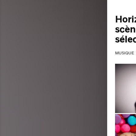
Hori
scèn
séle
MUSIQUE