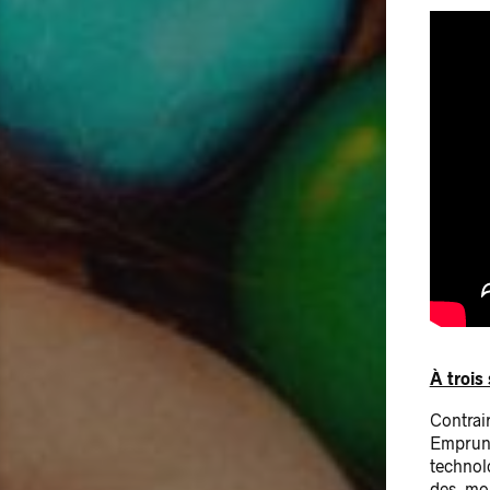
À trois 
Contrai
Emprun
technol
des mor