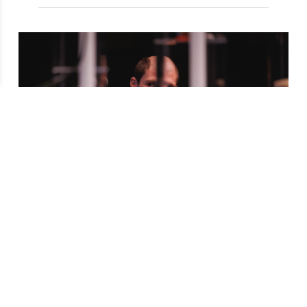
«
Il y a toujours une partie
de moi qui essaye de tout
détruire. Si on détruit tout