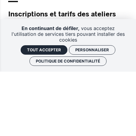
Inscriptions et tarifs des ateliers
d'expression, une politique tarifaire
En continuant de défiler,
vous acceptez
solidaire pour toutes et tous
l'utilisation de services tiers pouvant installer des
La solidarité est une des valeurs centrales du
cookies
projet de l’association Antipode MJC Rennes.
TOUT ACCEPTER
PERSONNALISER
C’est pourquoi l’Antipode propose des tarifs en
fonction du quotient familial (QF). Celui-ci permet
POLITIQUE DE CONFIDENTIALITÉ
de
[...]