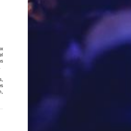
ux
el
us
.
s,
es
n,