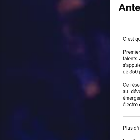
Ante
C'est q
Premier
talents
s’appuie
de 350 p
Ce rése
au déve
émergen
électro 
Plus d'