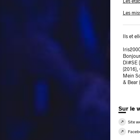
Les éta
Les miss
Ils et e
Iris2000
Bonjour
DI#SE (
(2016),
Mein So
& Bear 
Sur le 
Site w
Faceb