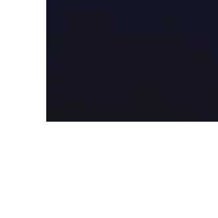
mps de Bourges Crédit Mutuel
temps de Bourges Crédit Mutuel 2025 a
st Tallou qui
[...]