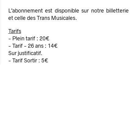
L’abonnement est disponible sur notre billetterie
et celle des Trans Musicales.
Tarifs
- Plein tarif : 20€
- Tarif - 26 ans : 14€
Sur justificatif.
- Tarif Sortir : 5€
Pour les bénéficiaires du dispositif Sortir, sur
justificatif.
Informations sur l’accueil des
événements
Les informations pratiques de chaque événement
sont indiquées sur la page de l'événement sur le
site internet dans une story Instagram et