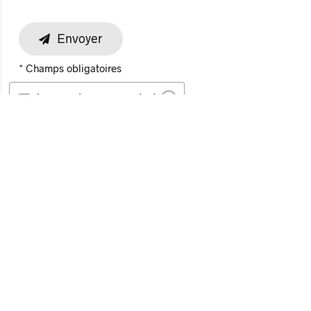
Envoyer
* Champs obligatoires
Je ne suis pas un robot.
Protégé par Altcha
En cliquant sur "Envoyer", vous acceptez de fournir les
informations permettant qu'une réponse vous soit délivrée
et que votre demande soit traitée.
Pour en savoir plus, consultez notre
Politique de
confidentialité
.
Antipode