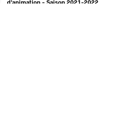
d'animation - Saison 2021-2022
L'atelier d'expression cinéma d'animation de
Frédérique Odye propose une activité où les
enfants et les adultes fabriquent, image par image
au fil des sessions, des courts-métrages qui
prennent
[...]
Abonnement
Carte cadeau