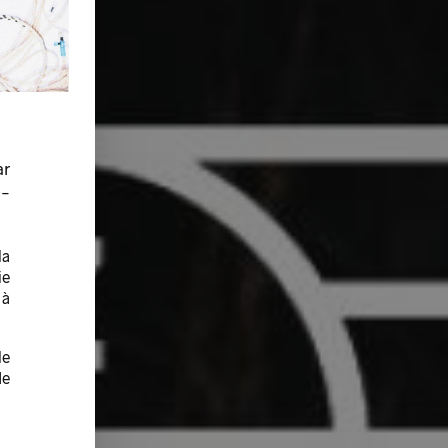
ar
-
la
ie
 à
le
de