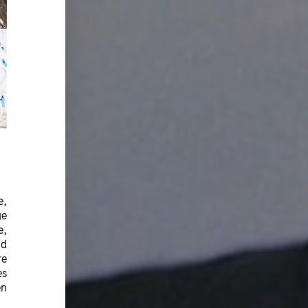
e,
ge
e,
nd
re
es
en