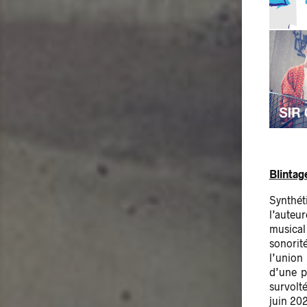
Blintag
Synthét
l’aute
musical
sonorité
l’union
d’une p
survolt
juin 202