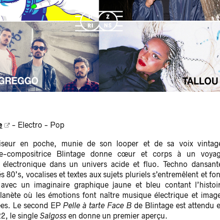
e
- Electro - Pop
iseur en poche, munie de son looper et de sa voix vintag
ure-compositrice Blintage donne cœur et corps à un voya
 électronique dans un univers acide et fluo. Techno dansant
s 80’s, vocalises et textes aux sujets pluriels s’entremêlent et fo
 avec un imaginaire graphique jaune et bleu contant l’histoi
lanète où les émotions font naître musique électrique et imag
ées. Le second EP
Pelle à tarte Face B
de Blintage est attendu 
2, le single
Salgoss
en donne un premier aperçu.