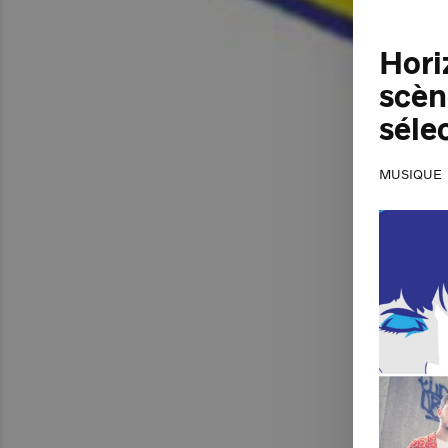
Hori
scèn
séle
MUSIQUE