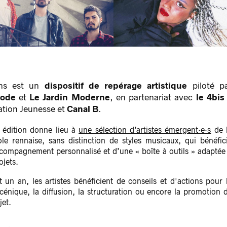
ons est un
dispositif de repérage artistique
piloté p
pode
et
Le Jardin Moderne
, en partenariat avec
le 4bis
ation Jeunesse et
Canal B
.
édition donne lieu à
une sélection d’artistes émergent·e·s
de 
le rennaise, sans distinction de styles musicaux, qui bénéfic
compagnement personnalisé et d’une « boîte à outils » adaptée
ojets.
 un an, les artistes bénéficient de conseils et d'actions pour 
 scénique, la diffusion, la structuration ou encore la promotion 
jet.