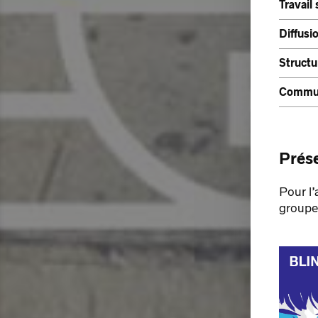
Travail
Diffusi
Structu
Commun
Prése
Pour l’
groupe