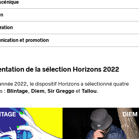
 scénique
on
ration
ication et promotion
ntation de la sélection Horizons 2022
année 2022, le dispositif Horizons a sélectionné quatre
s :
Blintage
,
Diem
,
Sir Greggo
et
Tallou
.