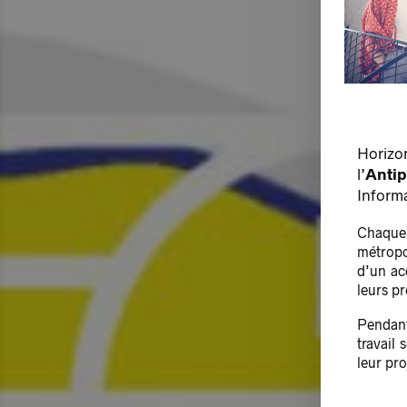
Horiz
l’
Anti
Inform
Chaque 
métropo
d’un ac
leurs pr
Pendant
travail
leur pro