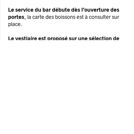
Le service du bar débute dès l’ouverture des
portes
, la carte des boissons est à consulter sur
place.
Le vestiaire est proposé sur une sélection de
dates
, l’information est disponible dans les
événements Facebook, stories Instagram et dans
l’agenda du site Internet le jour des concerts ou
spectacles. Le tarif proposé est de 1€ par cintre,
sac ou objet.
L’équipe vous propose un accueil régulier sur
les dates programmées par l’Antipode.
Certaines dates sont programmées ou organisées
par une structure ou une association extérieure.
L’accueil et la communication de ces événements
peuvent être ajustés au fonctionnement de la
structure organisatrice. Toutes les informations