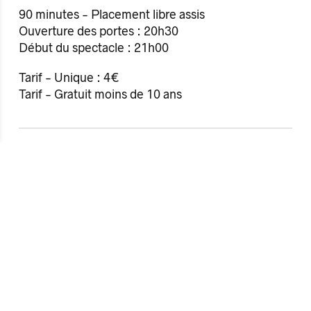
90 minutes - Placement libre assis
Ouverture des portes : 20h30
Début du spectacle : 21h00
Tarif - Unique : 4€
Tarif - Gratuit moins de 10 ans
Informations sur les événements :
Antipode
Maison des jeunes et des cultures
Parvis Agnès Varda - 75 avenue Jules Maniez - 35
000 Rennes
Accès et horaires
Informations billetterie et tarif