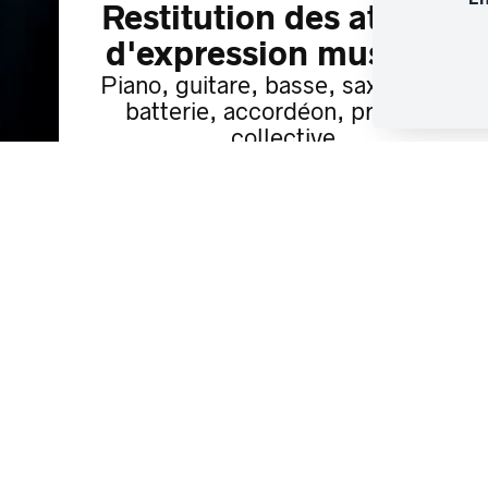
Restitution des ateliers
d'expression musicale
Piano, guitare, basse, saxophone,
batterie, accordéon, pratique
collective
Musique
Restitution
Terminé
Abonnement