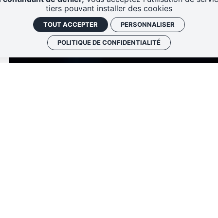
tiers pouvant installer des cookies
TOUT ACCEPTER
PERSONNALISER
POLITIQUE DE CONFIDENTIALITÉ
Spectacle
Antipode
Le Club
Placement l
Un événement de l'
Avant-Scène
Du vendredi 29 mai au samedi 27 juin 
Cinéma d'animation - Danse - Expositi
Musique
Restitution des ateliers d'expression mu
Ateliers piano, guitare, basse, saxopho
collective