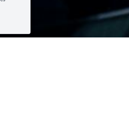
ibre
Assis
1h30
Organisateur : Antipode
2026
on - Musique - Théâtre
sicale
ne, batterie, accordéon, pratique