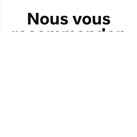
Nous vous
recommandon
s également…
VEN.
11
SEPT.