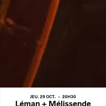
JEU. 29 OCT.
-
20H30
Léman + Mélissende