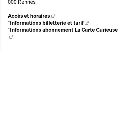
000 Rennes
Accès et horaires
*
Informations billetterie et tarif
*
Informations abonnement La Carte Curieuse
Bourse aux billets
Vous cherchez un billet ? Vous avez un billet à
vendre ?
Rendez-vous sur Reelax Tickets, notre
plateforme de revente officielle sécurisée
Horaires de l’événement
Les horaires annoncés correspondent au début
des concerts, les portes ouvrent 30 minutes
avant.
Les horaires de passage des groupes sont
indiqués le jour de l’événement sur la page dédiée