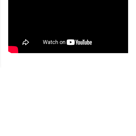
Kimona
- France - Comme ça - Techno
Membre résidente de Comme Ça, Kimona
s’inspire de 15 années passées à se perdre dans
les clubs et festivals, jusqu’à transformer cette
énergie collective en moteur de ses propres sets.
Versatile et lumineuse, elle insuffle une énergie
aussi généreuse que contagieuse. Ses sets
explorent un spectre large et naviguent entre
sonorités progressive, trance, techno ou encore