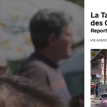
La T
des 
Report
VIE ASSOC