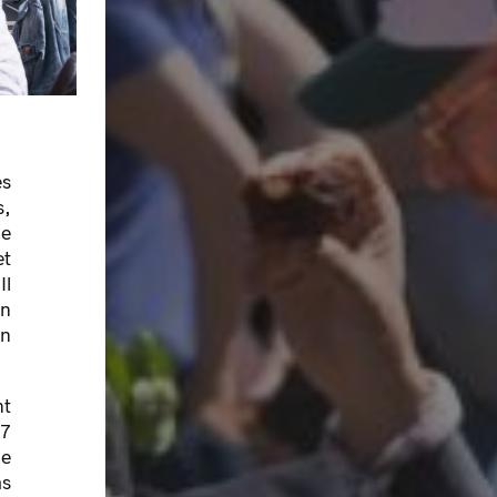
es
s,
ne
et
Il
on
on
nt
27
de
as