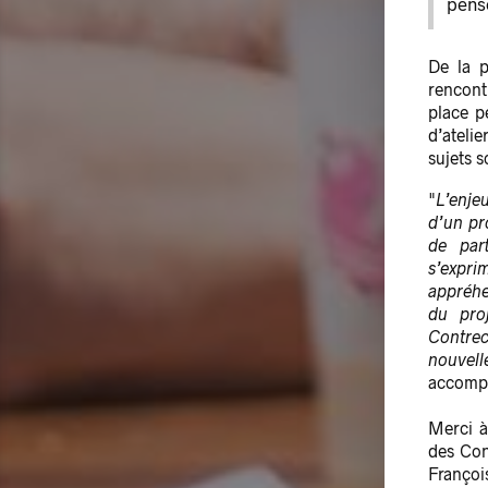
pensé
De la p
rencont
place p
d’ateli
sujets s
"
L’enje
d’un pr
de part
s’expri
appréhen
du proj
Contrec
nouvell
accompa
Merci à
des Con
Françoi