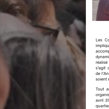
Les Co
impli
accom
dynami
réalisé
s’agit 
de l’An
soient 
Tout a
organi
avril 
quartie