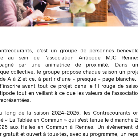
ntrecourants, c’est un groupe de personnes bénévol
qué au sein de l'association Antipode MJC Renne
pagné par une animatrice de proximité. Dans u
que collective, le groupe propose chaque saison un proj
 de A à Z et ce, à partir d’une - presque - page blanche. 
d’inscrire avant tout ce projet dans le fil rouge de sais
tipode tout en veillant à ce que les valeurs de l’associati
représentées.
u long de la saison 2024-2025, les Contrecourants o
sé « La Tablée en Commun » qui s'est tenue le dimanche 
2025 aux Halles en Commun à Rennes. Un évènement 
r gratuit et ouvert à tous·tes, avec au programme, un rep