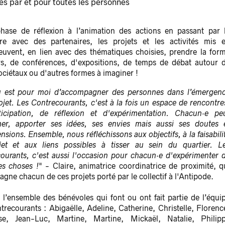
s par et pour toutes les personnes
hase de réflexion à l’animation des actions en passant par 
re avec des partenaires, les projets et les activités mis 
euvent, en lien avec des thématiques choisies, prendre la for
ers, de conférences, d'expositions, de temps de débat autour 
ociétaux ou d'autres formes à imaginer !
u est pour moi d’accompagner des personnes dans l’émergen
ojet. Les Contrecourants, c'est à la fois un espace de rencontre
icipation, de réflexion et d'expérimentation. Chacun·e pe
mer, apporter ses idées, ses envies mais aussi ses doutes 
sions. Ensemble, nous réfléchissons aux objectifs, à la faisabili
et et aux liens possibles à tisser au sein du quartier. L
ourants, c'est aussi l'occasion pour chacun·e d'expérimenter 
es choses !
" - Claire, animatrice coordinatrice de proximité, q
gne chacun de ces projets porté par le collectif à l'Antipode.
 l’ensemble des bénévoles qui font ou ont fait partie de l’équi
trecourants : Abigaëlle, Adeline, Catherine, Christelle, Florenc
se, Jean-Luc, Martine, Martine, Mickaël, Natalie, Philip