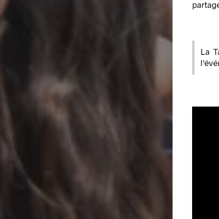
partagé
La T
l'évé