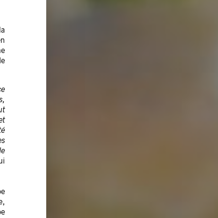
la
en
me
de
ce
s,
ut
et
té
es
de
ui
pe
e,
pe