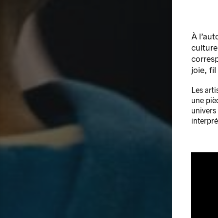
À l’aut
cultur
corres
joie, f
Les arti
une pièc
univers 
interpré