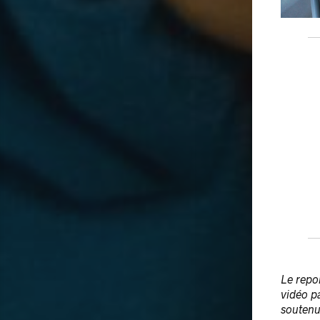
Le repor
vidéo p
soutenu 