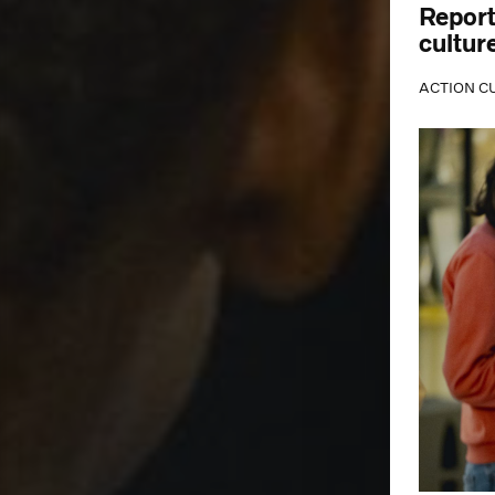
Report
culture
ACTION C