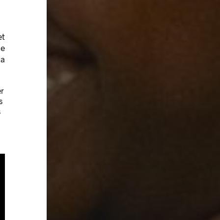
et
ne
la
er
s
s