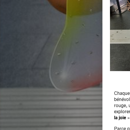
Chaque 
bénévole
rouge, 
explorer
la joie
»
Parce q