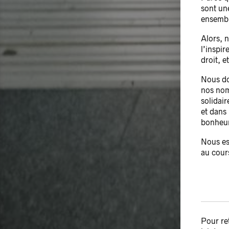
sont un
ensembl
Alors, n
l’inspir
droit, e
Nous do
nos nomb
solidair
et dans 
bonheu
Nous es
au cours
Pour re