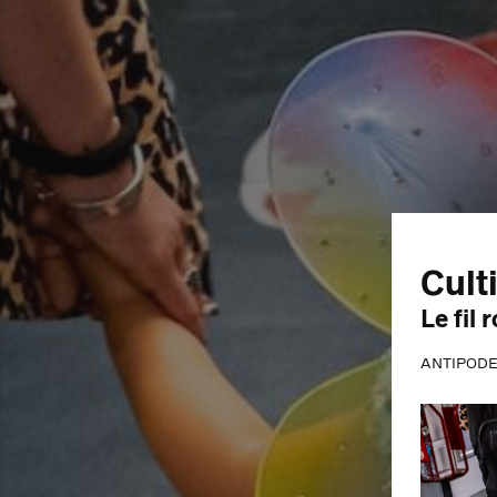
Culti
Le fil
ANTIPOD