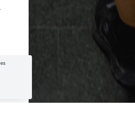
.
ces