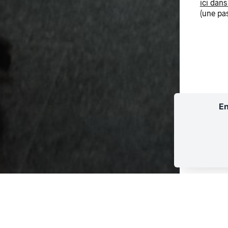
ici dans
(une pas
En