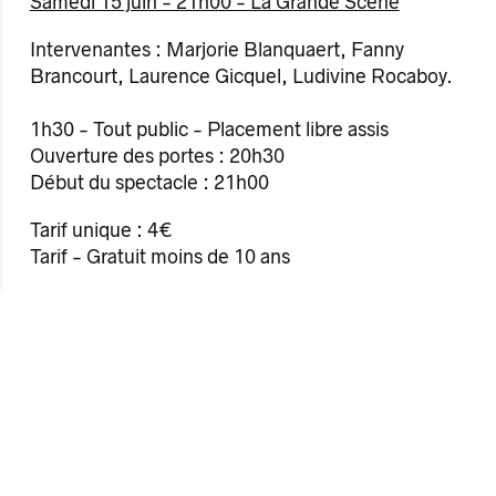
Samedi 15 juin - 21h00 - La Grande Scène
Intervenantes : Marjorie Blanquaert, Fanny
Brancourt, Laurence Gicquel, Ludivine Rocaboy.
1h30 - Tout public - Placement libre assis
Ouverture des portes : 20h30
Début du spectacle : 21h00
Tarif unique : 4€
Tarif - Gratuit moins de 10 ans
Informations sur les événements :
Antipode
Maison des jeunes et des cultures
Parvis Agnès Varda - 75 avenue Jules Maniez - 35