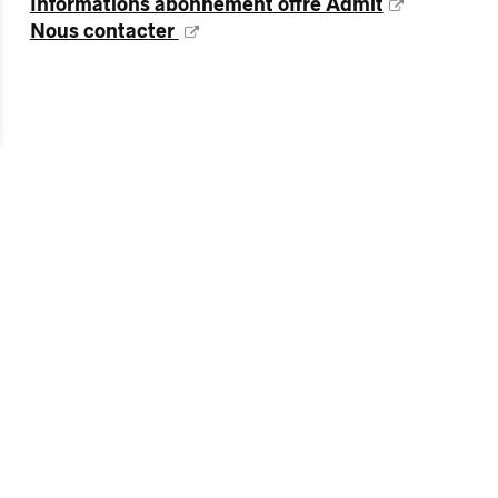
Informations abonnement offre Admit
Nous contacter
Nous vous
recommandon
s également…
JEU.
08
OCT.
LUN.