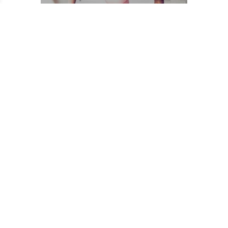
LES PORTES
OUVERTES DE
L'ANTIPODE
Faire des vagues
Rencontre
Entrée libre
MER.
07
OCT.