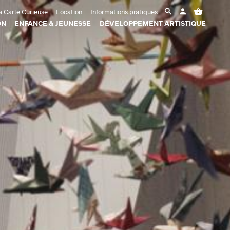
 Carte Curieuse
Location
Informations pratiques
ON
ENFANCE & JEUNESSE
DÉVELOPPEMENT ARTISTIQUE