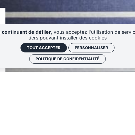
 continuant de défiler,
vous acceptez l'utilisation de servi
tiers pouvant installer des cookies
TOUT ACCEPTER
PERSONNALISER
POLITIQUE DE CONFIDENTIALITÉ
Visite
Organisateur : Antipode
Accueil de la visite dans L'Agora : 17h5
Début de la visite : 18h00
Fin de la visite : 19h00 puis apéro-con
Antipode
Gratuit sur inscription