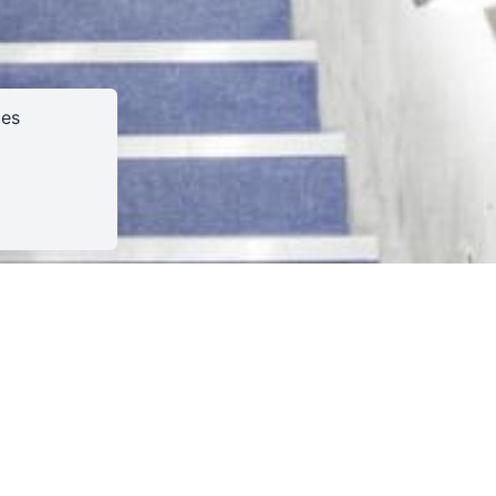
ces
0
cert avec Randy