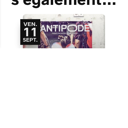
VEN.
11
SEPT.
LES PORTES
OUVERTES DE
L'ANTIPODE
Faire des vagues
Rencontre
Entrée libre