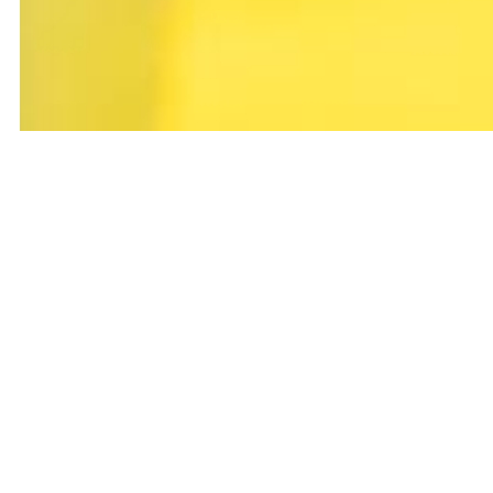
Rencontre
Antipode - La Cafet'
Organ
Ouverture de La Cafét’ : 15h30
Début du mercredi discu’thé : 15h30
Fin du mercredi discu’thé : 18h00
Antipode - La Cafét’
Placement libre assis-debout
Entrée libre et gratuite pour toutes et t
accompagné·es.
Les mercredis discu’thé
- Rencontre - 