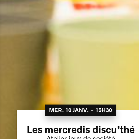
MER. 10 JANV.
-
15H30
Les mercredis discu’thé
Atelier jeux de société