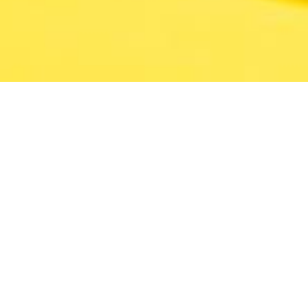
isateur : Antipode
ous, adultes et enfants
Ateliers