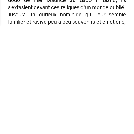
dodo de l'île Maurice au dauphin blanc, ils
s'extasient devant ces reliques d'un monde oublié.
Jusqu'à un curieux hominidé qui leur semble
familier et ravive peu à peu souvenirs et émotions,
provoquant des craintes de contamination au sein
du groupe.
Une comédie grinçante qui pointe joyeusement
les travers de notre société et les menaces qui
pèsent sur nos démocraties.
Informations sur les événements :
Antipode
Maison des jeunes et des cultures
Parvis Agnès Varda - 75 avenue Jules Maniez - 35
000 Rennes