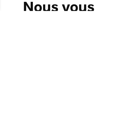
Nous vous
recommandon
s également…
JEU.
08
OCT.
LUN.
16
NOV.