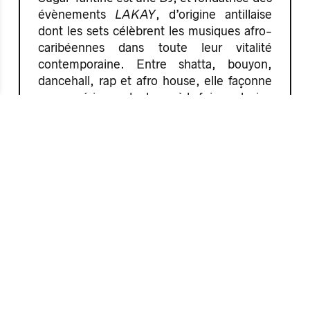
évènements
LAKAY
, d’origine antillaise
dont les sets célèbrent les musiques afro-
caribéennes dans toute leur vitalité
contemporaine. Entre shatta, bouyon,
dancehall, rap et afro house, elle façonne
une expérience de danse à la fois explosive
et fédératrice. Portée par ses racines
créoles, elle a pour ambition de faire de
chaque set un espace de partage, de
chaleur et de liberté.
Host, DJ & jury
Les catégories