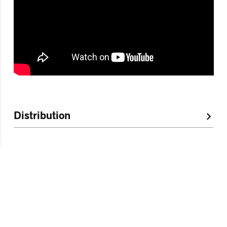
Distribution
Un spectacle
en lien avec l'exposition
Les
graines oubliées
de
Ladylike Lily
Vernissage le vendredi 24 février à partir