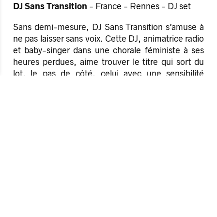
DJ Sans Transition
- France - Rennes - DJ set
Sans demi-mesure, DJ Sans Transition s’amuse à
ne pas laisser sans voix. Cette DJ, animatrice radio
et baby-singer dans une chorale féministe à ses
heures perdues, aime trouver le titre qui sort du
lot, le pas de côté, celui avec une sensibilité
particulière. Pour cette soirée furieuse, elle
piochera dans sa collection des titres hardcore,
post-hardcore, noise et post-punk pour faire
valoir son amour des musiques bruyantes et
cathartiques. Avec toujours pour mission de
mettre en avant les femmes dans sa sélection
: «
Women, let’s make noise
! ».